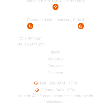
Ruta 5 Sur Km 92,5. Cruce El Olivar.
Oficina Osorno
Parque Industrial Anticura, Sitio 4
Teléfono
Email
72 2 583660
recepcion@transcoltda.cl
+56 9 61593973
Inicio
Nosotros
Servicios
Contacto
Nuestros Horarios
Lun- Jue: 8AM - 6PM
Viernes 8AM - 3PM
Más de 42 años de experiencia entregando
soluciones