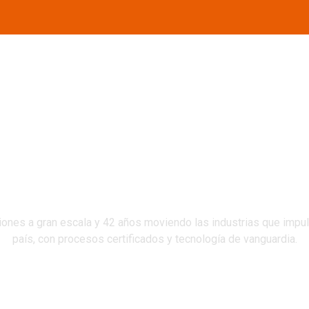
Home
Nosotros
RVIC
stros Servi
iones a gran escala y 42 años moviendo las industrias que impul
país, con procesos certificados y tecnología de vanguardia.