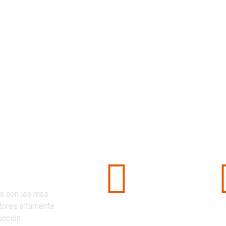
PROMI
idad
os con las más
ctores altamente
Continuidad
Seg
ucción.
Operativa
Cert