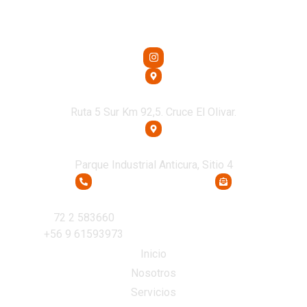
Oficina Central
Ruta 5 Sur Km 92,5. Cruce El Olivar.
Oficina Osorno
Parque Industrial Anticura, Sitio 4
Teléfono
Email
72 2 583660
recepcion@transcoltda.cl
+56 9 61593973
Inicio
Nosotros
Servicios