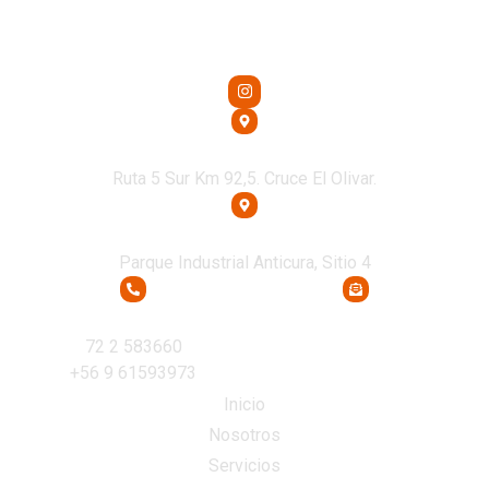
Oficina Central
Ruta 5 Sur Km 92,5. Cruce El Olivar.
Oficina Osorno
Parque Industrial Anticura, Sitio 4
Teléfono
Email
72 2 583660
recepcion@transcoltda.cl
+56 9 61593973
Inicio
Nosotros
Servicios